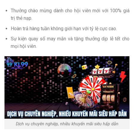
Thưởng chào mừng dành cho hội viên mới với 100% giá
trị thẻ nạp.
Hoàn trả hàng tuần không giới hạn với tỷ lệ cực cao.
Sự kiện quay số may mắn và tặng thưởng dịp lễ tết cho
mọi hội viên.
Dịch vụ chuyên nghiệp, nhiều khuyến mãi siêu hấp dẫn