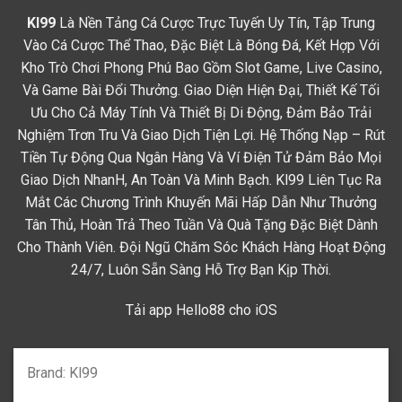
Kl99
Là Nền Tảng Cá Cược Trực Tuyến Uy Tín, Tập Trung
Vào Cá Cược Thể Thao, Đặc Biệt Là Bóng Đá, Kết Hợp Với
Kho Trò Chơi Phong Phú Bao Gồm Slot Game, Live Casino,
Và Game Bài Đổi Thưởng. Giao Diện Hiện Đại, Thiết Kế Tối
Ưu Cho Cả Máy Tính Và Thiết Bị Di Động, Đảm Bảo Trải
Nghiệm Trơn Tru Và Giao Dịch Tiện Lợi. Hệ Thống Nạp – Rút
Tiền Tự Động Qua Ngân Hàng Và Ví Điện Tử Đảm Bảo Mọi
Giao Dịch NhanH, An Toàn Và Minh Bạch. Kl99 Liên Tục Ra
Mắt Các Chương Trình Khuyến Mãi Hấp Dẫn Như Thưởng
Tân Thủ, Hoàn Trả Theo Tuần Và Quà Tặng Đặc Biệt Dành
Cho Thành Viên. Đội Ngũ Chăm Sóc Khách Hàng Hoạt Động
24/7, Luôn Sẵn Sàng Hỗ Trợ Bạn Kịp Thời.
Tải app Hello88 cho iOS
Brand: Kl99