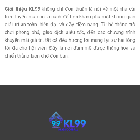
Giới thiệu KL99
không chỉ đơn thuần là nói về một nhà cái
trực tuyến, mà còn là cách để bạn khám phá một không gian
giải trí an toàn, hiện đại và đầy tiềm năng. Từ hệ thống trò
chơi phong phú, giao dịch siêu tốc, đến các chương trình
khuyến mãi giá trị, tất cả đều hướng tới mang lại sự hài lòng
tối đa cho hội viên. Đây là nơi đam mê được thăng hoa và
chiến thắng luôn chờ đón bạn.