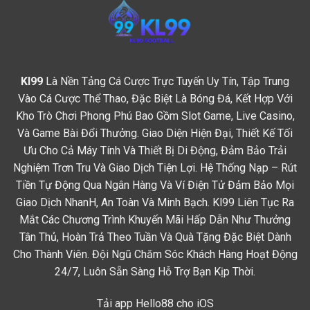
Kl99
Là Nền Tảng Cá Cược Trực Tuyến Uy Tín, Tập Trung
Vào Cá Cược Thể Thao, Đặc Biệt Là Bóng Đá, Kết Hợp Với
Kho Trò Chơi Phong Phú Bao Gồm Slot Game, Live Casino,
Và Game Bài Đổi Thưởng. Giao Diện Hiện Đại, Thiết Kế Tối
Ưu Cho Cả Máy Tính Và Thiết Bị Di Động, Đảm Bảo Trải
Nghiệm Trơn Tru Và Giao Dịch Tiện Lợi. Hệ Thống Nạp – Rút
Tiền Tự Động Qua Ngân Hàng Và Ví Điện Tử Đảm Bảo Mọi
Giao Dịch NhanH, An Toàn Và Minh Bạch. Kl99 Liên Tục Ra
Mắt Các Chương Trình Khuyến Mãi Hấp Dẫn Như Thưởng
Tân Thủ, Hoàn Trả Theo Tuần Và Quà Tặng Đặc Biệt Dành
Cho Thành Viên. Đội Ngũ Chăm Sóc Khách Hàng Hoạt Động
24/7, Luôn Sẵn Sàng Hỗ Trợ Bạn Kịp Thời.
Tải app Hello88 cho iOS