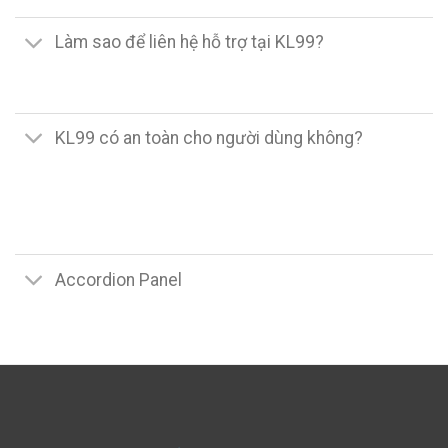
Làm sao để liên hệ hỗ trợ tại KL99?
KL99 có an toàn cho người dùng không?
Accordion Panel