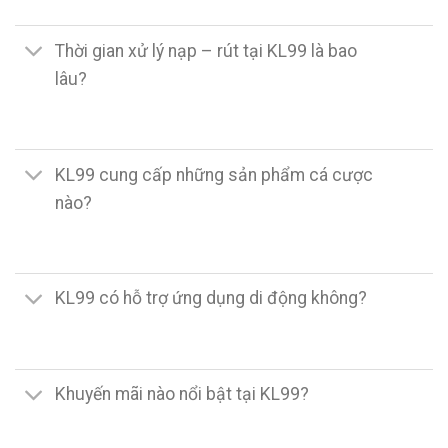
Thời gian xử lý nạp – rút tại KL99 là bao
lâu?
KL99 cung cấp những sản phẩm cá cược
nào?
KL99 có hỗ trợ ứng dụng di động không?
Khuyến mãi nào nổi bật tại KL99?