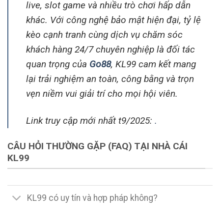
live, slot game và nhiều trò chơi hấp dẫn
khác. Với công nghệ bảo mật hiện đại, tỷ lệ
kèo cạnh tranh cùng dịch vụ chăm sóc
khách hàng 24/7 chuyên nghiệp là đối tác
quan trọng của
Go88
, KL99 cam kết mang
lại trải nghiệm an toàn, công bằng và trọn
vẹn niềm vui giải trí cho mọi hội viên.
Link truy cập mới nhất t9/2025:
.
CÂU HỎI THƯỜNG GẶP (FAQ) TẠI NHÀ CÁI
KL99
KL99 có uy tín và hợp pháp không?