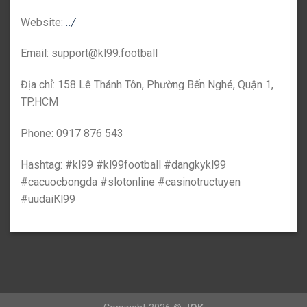
Website:
../
Email: support@kl99.football
Địa chỉ: 158 Lê Thánh Tôn, Phường Bến Nghé, Quận 1,
TP.HCM
Phone: 0917 876 543
Hashtag: #kl99 #kl99football #dangkykl99
#cacuocbongda #slotonline #casinotructuyen
#uudaiKl99