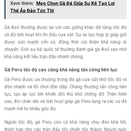
Xem thêm:
Mẹo Chọn Gà Đá Giúp Sư Kê Tạo Lợi
Thế Áp Đảo Tức Thì
Gà Asil thường được lai với các giống khác để tăng tốc độ
và độ linh hoạt khi thi đấu cựa sắt. Sự lai tạo hợp lý giúp giữ
được sức mạnh vốn có, đồng thời cải thiện khả năng di
chuyển. Giới sư kê quốc tế thường đánh giá gà Asil cao nhờ
khả năng kết liễu trận đấu nhanh chóng.
Gà Peru tốc độ cao cùng khả năng tấn công liên tục
Gà Peru được ưa chuộng trong đá gà cựa sắt nhờ tốc độ ra
đòn nhanh và lối chơi dồn dập. Chúng thường tấn công liên
tục, tạo áp lực lớn khiến đối thủ khó chống đỡ. Thân hình
cao, đôi chân dài và linh hoạt giúp gà Peru tung ra các cú đá
mạnh mẽ từ nhiều góc độ.
Ngoài tốc độ, gà Peru còn có khả năng chịu đòn khá tốt,
thích hợp cho các trận đấu tốc chiến tốc thắng. Người nuôi