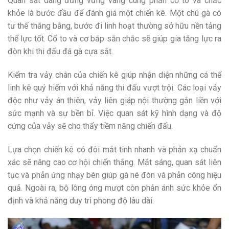
Quan sát dáng đứng vững vàng cùng phần cổ to và chắc
khỏe là bước đầu để đánh giá một chiến kê. Một chú gà có
tư thế thăng bằng, bước đi linh hoạt thường sở hữu nền tảng
thể lực tốt. Cổ to và cơ bắp săn chắc sẽ giúp gia tăng lực ra
đòn khi thi đấu đá gà cựa sắt.
Kiểm tra vảy chân của chiến kê giúp nhận diện những cá thể
linh kê quý hiếm với khả năng thi đấu vượt trội. Các loại vảy
độc như vảy án thiên, vảy liên giáp nội thường gắn liền với
sức mạnh và sự bền bỉ. Việc quan sát kỹ hình dạng và độ
cứng của vảy sẽ cho thấy tiềm năng chiến đấu.
Lựa chọn chiến kê có đôi mắt tinh nhanh và phản xạ chuẩn
xác sẽ nâng cao cơ hội chiến thắng. Mắt sáng, quan sát liên
tục và phản ứng nhạy bén giúp gà né đòn và phản công hiệu
quả. Ngoài ra, bộ lông óng mượt còn phản ánh sức khỏe ổn
định và khả năng duy trì phong độ lâu dài.