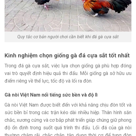
Quy tắc cơ bản người chơi cần biết khi đá gà cựa sắt
Kinh nghiệm chọn giống gà đá cựa sắt tốt nhất
Trong đá gà cựa sắt, việc lựa chọn giống gà phù hợp đóng
vai trò quyết định hiệu quả thi đấu. Mỗi giống gà sở hữu ưu
điểm riêng về thể lực, tốc độ và lối ra đòn.
Gà nòi Việt Nam nổi tiếng sức bền và độ lì
Gà nòi Việt Nam được biết đến với khả năng chịu đòn tốt và
sức bền bỉ trong các trận kéo dài nhiều hiệp. Thân hình săn
chắc, xương cứng và cơ bắp phát triển giúp chúng giữ phong
độ ổn định trong suốt quá trình thi đấu. Lối đá của gà nòi
thường chậm rãi, chắc chắn, tận dụng thời cơ để tung đòn